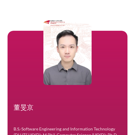
滤
校历
图书馆
快速链接
董旻京
B.S.-Software Engineering and Information Technology
(DLUT&USYD); M.Phil-Computer Science (USYD); Ph.D.-