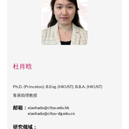
杜肖晗
Ph.D. (Princeton); B.Eng. (HKUST); B.B.A. (HKUST)
客座助理教授
邮箱：
xiaohadu@cityu.edu.hk
xiaohadu@cityu-dg.edu.cn
研究领域：