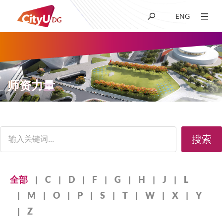
ENG
关于我们
学术
师资力量
招生
面
搜索
科研
包
屑
学生生活
首
Alphabet：
全部
C
D
F
G
H
J
L
字
M
O
P
S
T
W
X
Y
母
新闻及媒体
Z
过