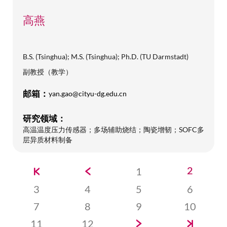
高燕
B.S. (Tsinghua); M.S. (Tsinghua); Ph.D. (TU Darmstadt)
副教授（教学）
邮箱：
yan.gao@cityu-dg.edu.cn
研究领域：
高温温度压力传感器；多场辅助烧结；陶瓷增韧；SOFC多
层异质材料制备
首
前
Page
1
当
2
页
一
前
Page
3
Page
4
Page
5
Page
6
页
页
Page
7
Page
8
Page
9
Page
10
下
末
Page
11
Page
12