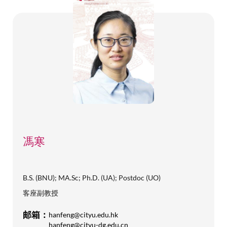
馮寒
B.S. (BNU); MA.Sc; Ph.D. (UA); Postdoc (UO)
客座副教授
邮箱：
hanfeng@cityu.edu.hk
hanfeng@cityu-dg.edu.cn