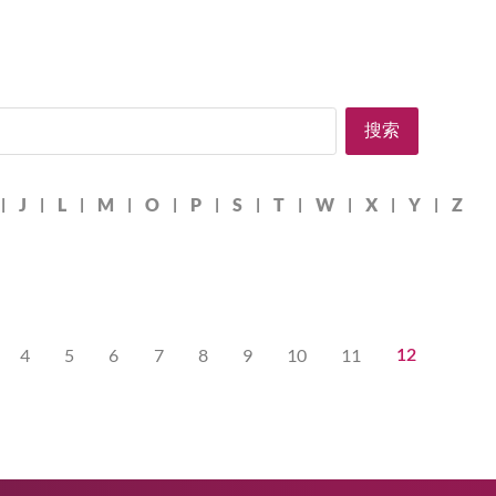
G
H
J
L
M
O
P
S
T