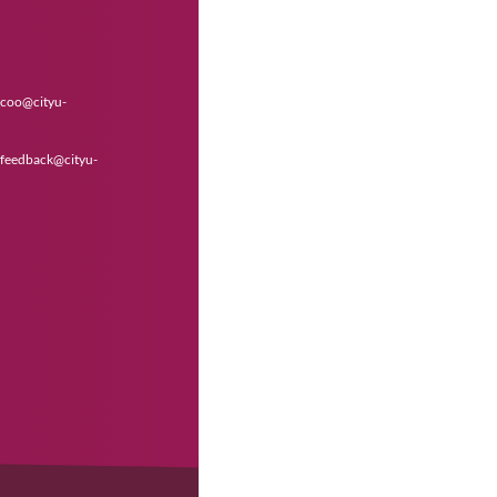
age
0
Page
11
当
12
前
页
我们
意见箱
招聘
校园运维反馈：coo@cityu-
dg.edu.cn
公开
学术意见反馈：feedback@cityu-
采购
dg.edu.cn