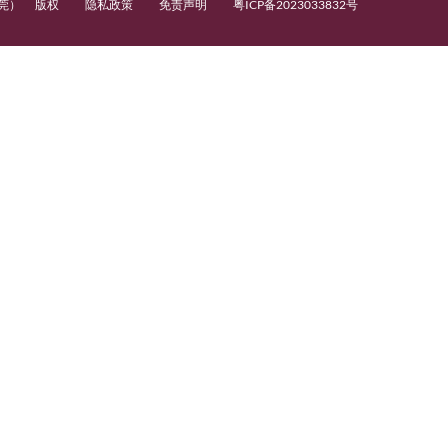
询：
0769-
21183033
媒体咨询：cpro@cityu-
dg.edu.cn
邮政编码：523808
学校地址：广东省东莞市
松山湖高新技术产业开发
区高雄路8号
4 香港城市大学（东莞）
版权
隐私政策
免责声明
粤ICP