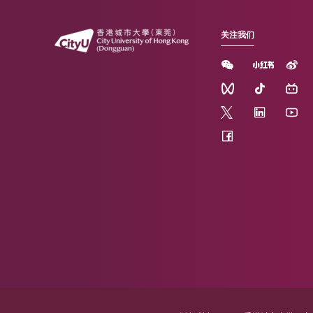
首
前
P
1
页
一
页
关注我