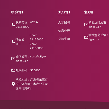
age
Page
2
Page
3
Page
4
Page
5
Page
6
Page
7
Page
8
Page
9
P
1
们
联系我们
加入
联系电话：0769-
人才
21183000
信息
0769-
招标
招生咨
21183030