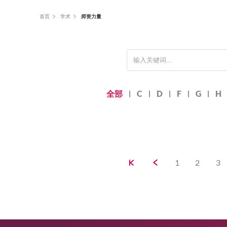
面
首页
学术
师资力量
包
屑
首
Alphabet：
全部
C
D
F
字
母
过
滤