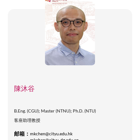
陳沐谷
B.Eng. (CGU); Master (NTNU); Ph.D. (NTU)
客座助理教授
邮箱：
mkchen@cityu.edu.hk
mkchen@cityu-dg.edu.cn