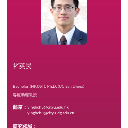
褚英昊
Bachelor (HKUST); Ph.D. (UC San Diego)
客座助理教授
邮箱：
yinghchu@cityu.edu.hk
yinghchu@cityu-dg.edu.cn
研究领域：