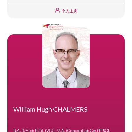
个人主页
William Hugh CHALMERS
B.A. (UVic); B.Ed. (VIU); M.A. (Concordia); CertTESOL