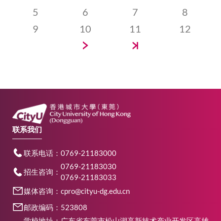
前
Page
5
Page
6
Page
7
Page
8
页
Page
9
Page
10
Page
11
Page
12
下
末
一
页
页
联系我们
联系电话：0769-21183000
0769-21183030
招生咨询：
0769-21183033
媒体咨询：cpro@cityu-dg.edu.cn
邮政编码：523808
学校地址：广东省东莞市松山湖高新技术产业开发区高雄