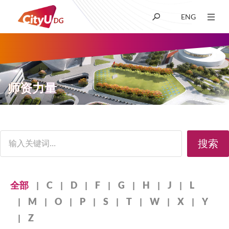
ENG
关于我们
学术
师资力量
招生
面
搜索
科研
包
屑
学生生活
首
Alphabet：
全部
C
D
F
G
H
J
L
字
M
O
P
S
T
W
X
Y
母
新闻及媒体
Z
过