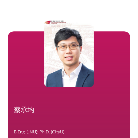
滤
校历
图书馆
快速链接
蔡承均
B.Eng. (JNU); Ph.D. (CityU)